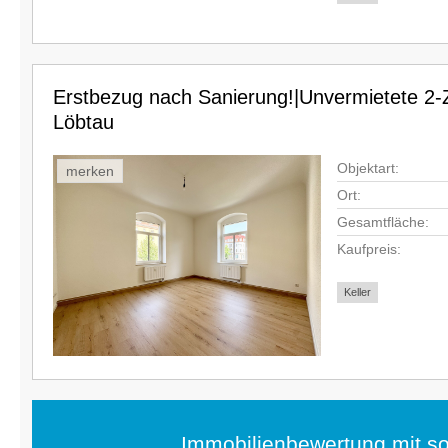
Erstbezug nach Sanierung!|Unvermietete 2
Löbtau
Objektart:
merken
Ort:
Gesamtfläche:
Kaufpreis:
Keller
Immobilienbewertung mit so