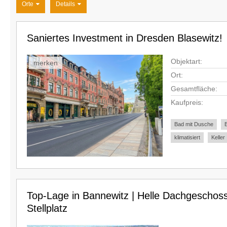
Orte
Details
Saniertes Investment in Dresden Blasewitz!
Objektart:
merken
Ort:
Gesamtfläche:
Kaufpreis:
Bad mit Dusche
klimatisiert
Keller
Top-Lage in Bannewitz | Helle Dachgescho
Stellplatz