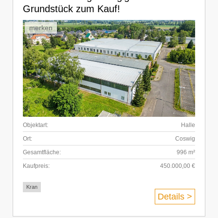
Grundstück zum Kauf!
merken
Objektart:
Halle
Ort:
Coswig
Gesamtfläche:
996 m²
Kaufpreis:
450.000,00 €
Kran
Details >