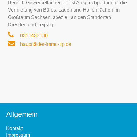
Bereich Gewerbeflächen. Er ist Ansprechpartner für die
Vermietung von Büros, Läden und Hallenflächen im
Großraum Sachsen, speziell an den Standorten
Dresden und Leipzig.
0351433130
haupt@der-immo-tip.de
Allgemein
Kontakt
Impressum