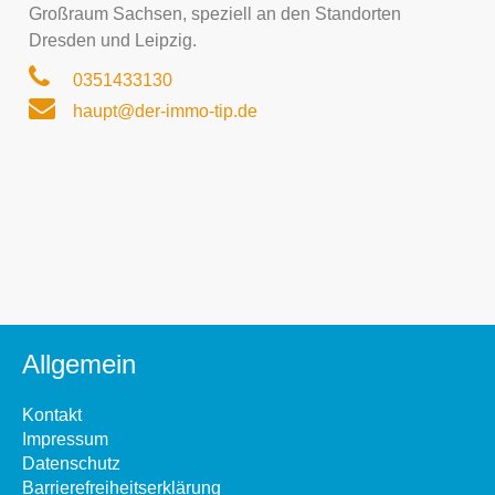
Großraum Sachsen, speziell an den Standorten
Dresden und Leipzig.
0351433130
haupt@der-immo-tip.de
Allgemein
Kontakt
Impressum
Datenschutz
Barrierefreiheitserklärung