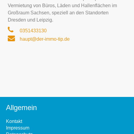
Vermietung von Büros, Läden und Hallenflächen im
Großraum Sachsen, speziell an den Standorten
Dresden und Leipzig.
0351433130
haupt@der-immo-tip.de
Allgemein
Kontakt
Impressum