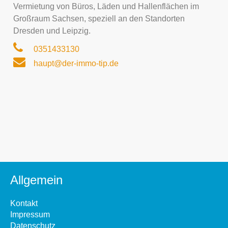
Vermietung von Büros, Läden und Hallenflächen im
Großraum Sachsen, speziell an den Standorten
Dresden und Leipzig.
0351433130
haupt@der-immo-tip.de
Allgemein
Kontakt
Impressum
Datenschutz