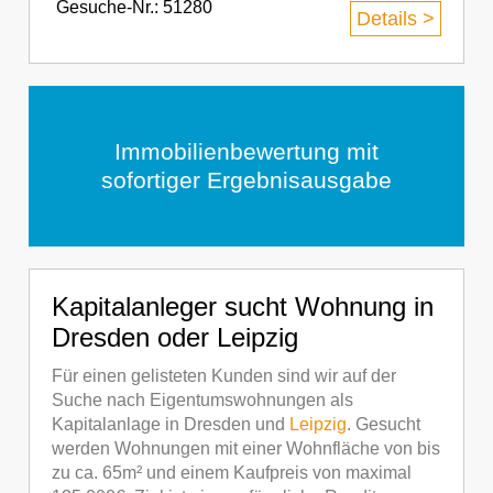
Gesuche-Nr.: 51280
Details >
Immobilienbewertung mit
sofortiger Ergebnisausgabe
Kapitalanleger sucht Wohnung in
Dresden oder Leipzig
Für einen gelisteten Kunden sind wir auf der
Suche nach Eigentumswohnungen als
Kapitalanlage in Dresden und
Leipzig
. Gesucht
werden Wohnungen mit einer Wohnfläche von bis
zu ca. 65m² und einem Kaufpreis von maximal