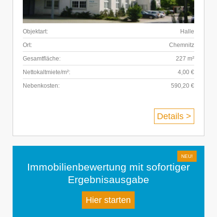
Objektart:
Halle
Ort:
Chemnitz
Gesamtfläche:
227 m²
Nettokaltmiete/m²:
4,00 €
Nebenkosten:
590,20 €
Details >
Immobilienbewertung mit sofortiger
Ergebnisausgabe
Hier starten