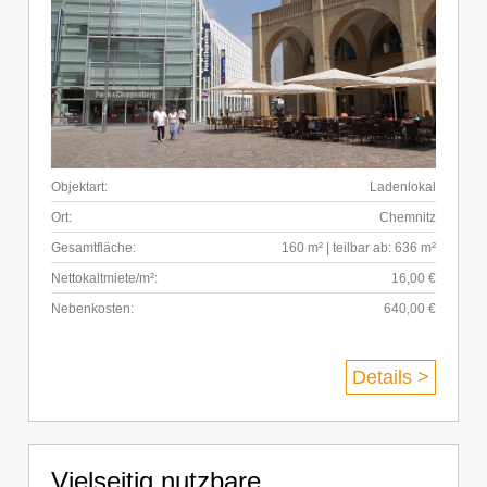
Objektart:
Ladenlokal
Ort:
Chemnitz
Gesamtfläche:
160 m² | teilbar ab: 636 m²
Nettokaltmiete/m²:
16,00 €
Nebenkosten:
640,00 €
Details >
Vielseitig nutzbare