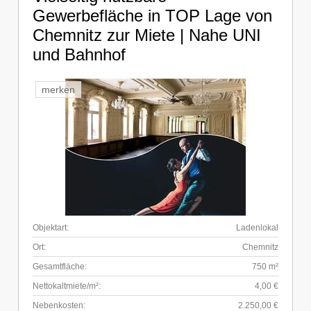
Gewerbefläche in TOP Lage von
Chemnitz zur Miete | Nahe UNI
und Bahnhof
merken
Objektart:
Ladenlokal
Ort:
Chemnitz
Gesamtfläche:
750 m²
Nettokaltmiete/m²:
4,00 €
Nebenkosten:
2.250,00 €