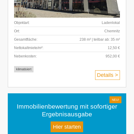
Objektart:
Ladenlokal
Ort:
Chemnitz
Gesamtfläche:
238 m² | teilbar ab: 35 m²
Nettokaltmiete/m²:
12,50 €
Nebenkosten:
952,00 €
klimatisiert
Details >
Immobilienbewertung mit sofortiger
Ergebnisausgabe
Hier starten