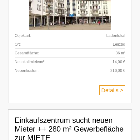
Objektart:
Ladenlokal
Ort:
Leipzig
Gesamtfläche:
36 m²
Nettokaltmiete/m²:
14,00 €
Nebenkosten:
216,00 €
Details >
Einkaufszentrum sucht neuen
Mieter ++ 280 m² Gewerbefläche
zur MIETE