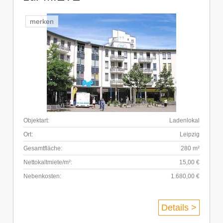
merken
Objektart:
Ladenlokal
Ort:
Leipzig
Gesamtfläche:
280 m²
Nettokaltmiete/m²:
15,00 €
Nebenkosten:
1.680,00 €
Details >