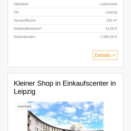
Objektart:
Ladenlokal
Ort:
Leipzig
Gesamtfläche:
330 m²
Nettokaltmiete/m²:
14,00 €
Nebenkosten:
1.980,00 €
Details >
Kleiner Shop in Einkaufscenter in
Leipzig
merken