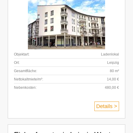
Objektart:
Ladenlokal
Ort:
Leipzig
Gesamtfläche:
80 m²
Nettokaltmiete/m²:
14,00 €
Nebenkosten:
480,00 €
Details >