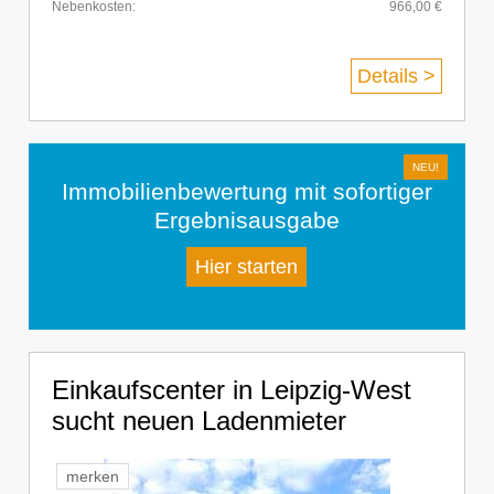
Nebenkosten:
966,00 €
Details >
Immobilienbewertung mit sofortiger
Ergebnisausgabe
Hier starten
Einkaufscenter in Leipzig-West
sucht neuen Ladenmieter
merken