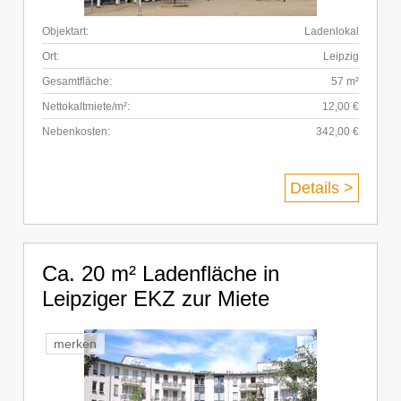
Objektart:
Ladenlokal
Ort:
Leipzig
Gesamtfläche:
57 m²
Nettokaltmiete/m²:
12,00 €
Nebenkosten:
342,00 €
Details >
Ca. 20 m² Ladenfläche in
Leipziger EKZ zur Miete
merken