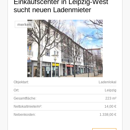
Einkaufscenter in Leipzig-West
sucht neuen Ladenmieter
merken
Objektart:
Ladenlokal
Ort:
Leipzig
Gesamtfläche:
223 m²
Nettokaltmiete/m²:
14,00 €
Nebenkosten:
1.338,00 €