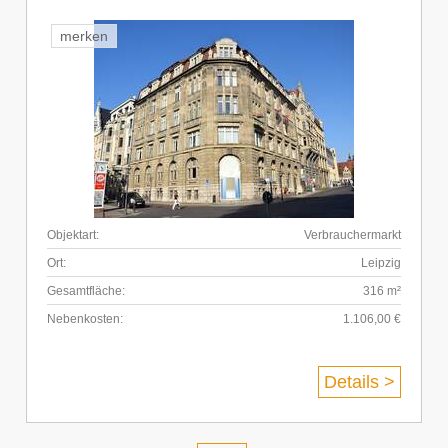
merken
Objektart:
Verbrauchermarkt
Ort:
Leipzig
Gesamtfläche:
316 m²
Nebenkosten:
1.106,00 €
Details >