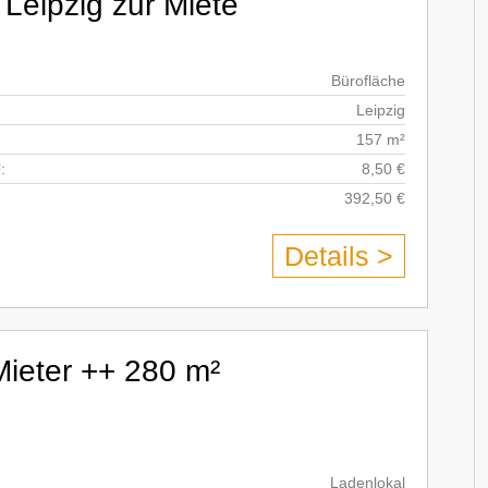
 Leipzig zur Miete
Bürofläche
Leipzig
157 m²
:
8,50 €
392,50 €
Details >
ieter ++ 280 m²
Ladenlokal