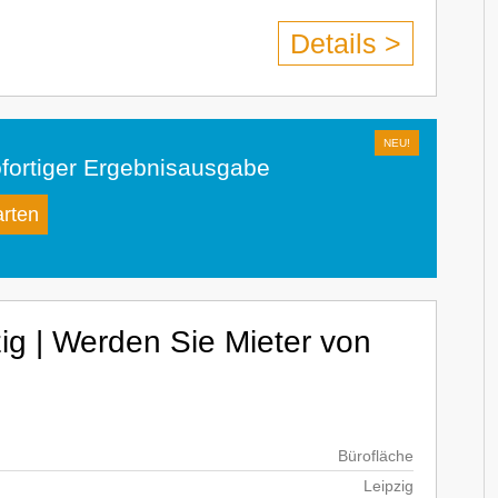
Details >
fortiger Ergebnisausgabe
arten
ig | Werden Sie Mieter von
Bürofläche
Leipzig