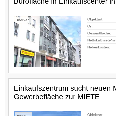
Bürofläche in Einkaufscenter in
Objektart:
merken
Ort:
Gesamtfläche:
Nettokaltmiete/m²
Nebenkosten:
Einkaufszentrum sucht neuen M
Gewerbefläche zur MIETE
Objektart:
merken