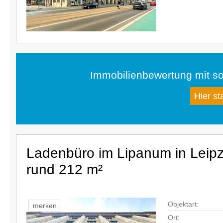
Immobilienbewertung mit so
Hier st
Ladenbüro im Lipanum in Leipz
rund 212 m²
Objektart:
merken
Ort: