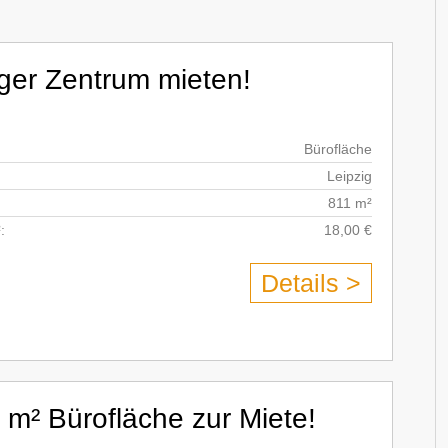
iger Zentrum mieten!
Bürofläche
Leipzig
811 m²
:
18,00 €
Details >
 m² Bürofläche zur Miete!