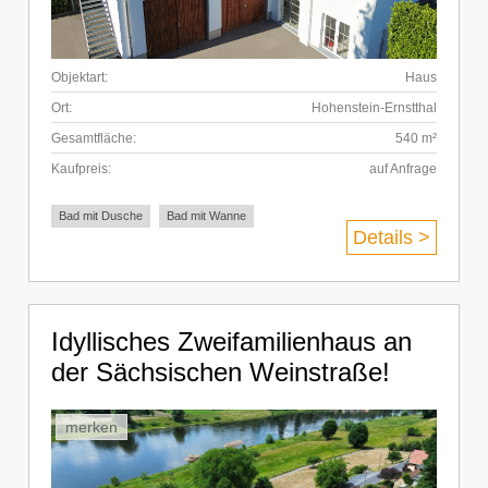
Objektart:
Haus
Ort:
Hohenstein-Ernstthal
Gesamtfläche:
540 m²
Kaufpreis:
auf Anfrage
Bad mit Dusche
Bad mit Wanne
Details >
Idyllisches Zweifamilienhaus an
der Sächsischen Weinstraße!
merken