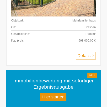
Objektart:
Mehrfamilienhaus
Ort:
Dresden
Gesamtfläche:
1.358 m²
Kaufpreis:
998.000,00 €
Details >
Immobilienbewertung mit sofortiger
Ergebnisausgabe
Hier starten