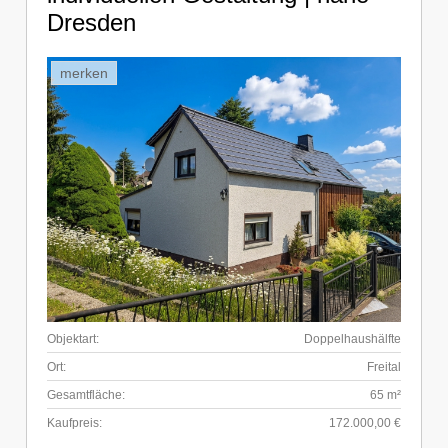
Dresden
merken
Objektart:
Doppelhaushälfte
Ort:
Freital
Gesamtfläche:
65 m²
Kaufpreis:
172.000,00 €