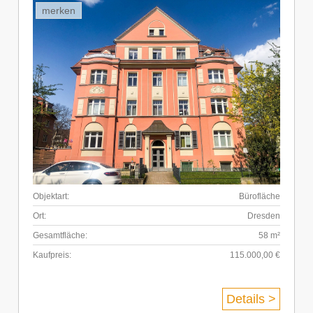
merken
Objektart:
Bürofläche
Ort:
Dresden
Gesamtfläche:
58 m²
Kaufpreis:
115.000,00 €
Details >