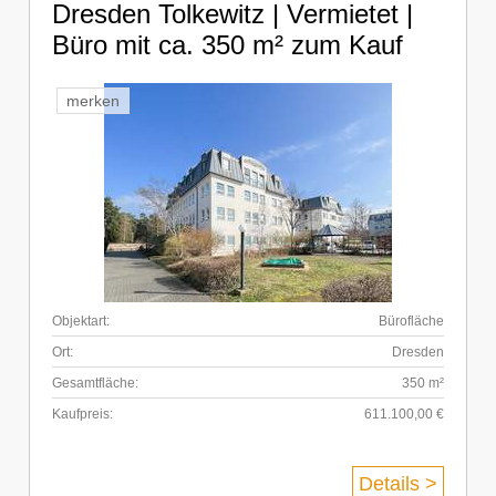
Dresden Tolkewitz | Vermietet |
Büro mit ca. 350 m² zum Kauf
merken
Objektart:
Bürofläche
Ort:
Dresden
Gesamtfläche:
350 m²
Kaufpreis:
611.100,00 €
Details >