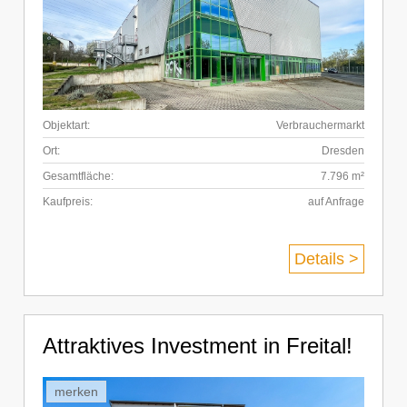
Objektart:
Verbrauchermarkt
Ort:
Dresden
Gesamtfläche:
7.796 m²
Kaufpreis:
auf Anfrage
Details >
Attraktives Investment in Freital!
merken