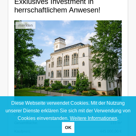
Exklusives Investment in
herrschaftlichem Anwesen!
merken
Diese Webseite verwendet Cookies. Mit der Nutzung
Objektart:
Wohnanlagen
unserer Dienste erklären Sie sich mit der Verwendung von
Ort:
Dresden
Cookies einverstanden.
Weitere Informationen
.
Gesamtfläche:
133 m²
OK
Kaufpreis:
445.000,00 €