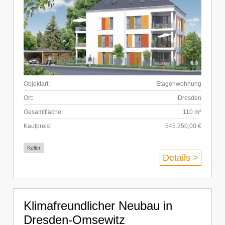
Objektart:
Etagenwohnung
Ort:
Dresden
Gesamtfläche:
110 m²
Kaufpreis:
545.250,00 €
Keller
Details >
Klimafreundlicher Neubau in
Dresden-Omsewitz