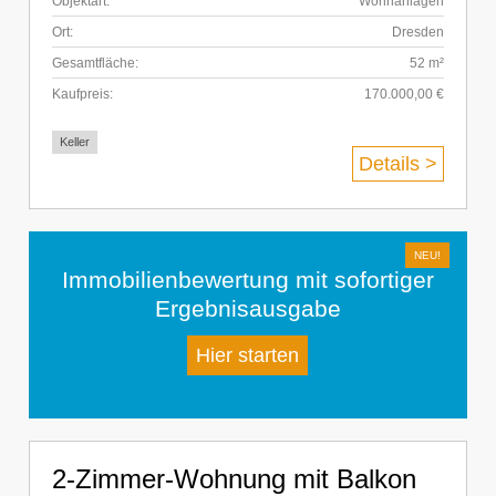
Objektart:
Wohnanlagen
Ort:
Dresden
Gesamtfläche:
52 m²
Kaufpreis:
170.000,00 €
Keller
Details >
Immobilienbewertung mit sofortiger
Ergebnisausgabe
Hier starten
2-Zimmer-Wohnung mit Balkon