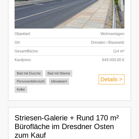
Objektart:
Wohnanlagen
Ort:
Dresden / Blasewitz
Gesamtfläche:
114 m²
Kaufpreis:
649.500,00 €
Bad mit Dusche
Bad mit Wanne
Details >
Personenfahrstuhl
klimatisiert
Keller
Striesen-Galerie + Rund 170 m²
Bürofläche im Dresdner Osten
zum Kauf