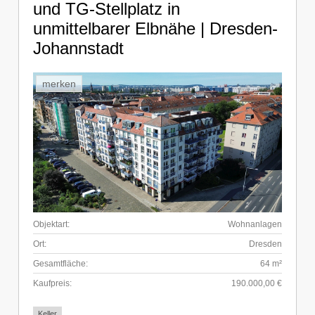
und TG-Stellplatz in
unmittelbarer Elbnähe | Dresden-
Johannstadt
merken
Objektart:
Wohnanlagen
Ort:
Dresden
Gesamtfläche:
64 m²
Kaufpreis:
190.000,00 €
Keller