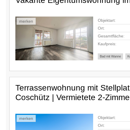
Vakante Eigentumswohnung im
Objektart:
merken
Ort:
Gesamtfläche:
Kaufpreis:
Bad mit Wanne
Ke
Terrassenwohnung mit Stellplat
Coschütz | Vermietete 2-Zimm
Objektart:
merken
Ort: