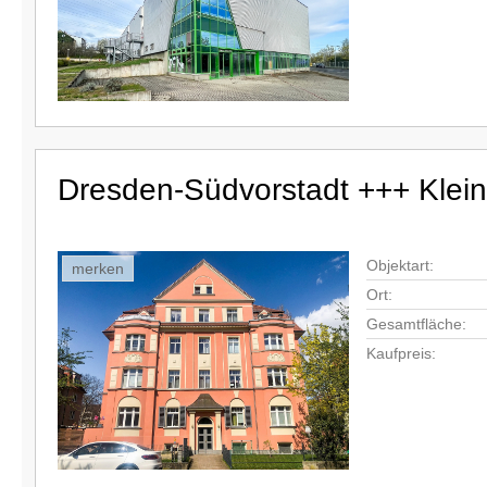
Dresden-Südvorstadt +++ Klein
Objektart:
merken
Ort:
Gesamtfläche:
Kaufpreis: