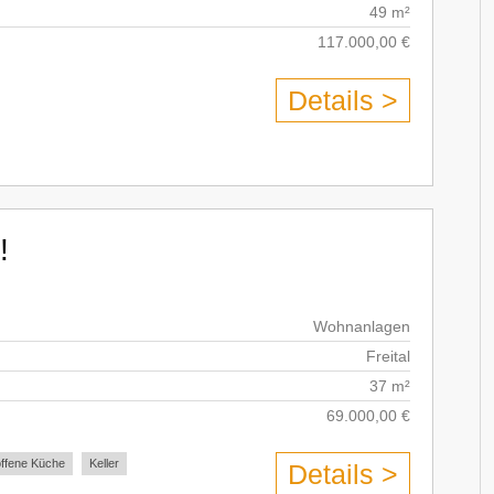
49 m²
117.000,00 €
Details >
!
Wohnanlagen
Freital
37 m²
69.000,00 €
offene Küche
Keller
Details >