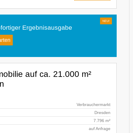
fortiger Ergebnisausgabe
arten
obilie auf ca. 21.000 m²
n
Verbrauchermarkt
Dresden
7.796 m²
auf Anfrage