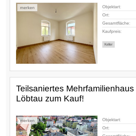
Objektart:
merken
Ort:
Gesamtfläche:
Kaufpreis:
Keller
Teilsaniertes Mehrfamilienhaus
Löbtau zum Kauf!
Objektart:
merken
Ort:
Gesamtfläche: