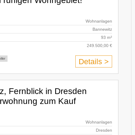
 ruhigen Wohngebiet!
Wohnanlagen
Bannewitz
93 m²
249.500,00 €
ller
Details >
z, Fernblick in Dresden
erwohnung zum Kauf
Wohnanlagen
Dresden