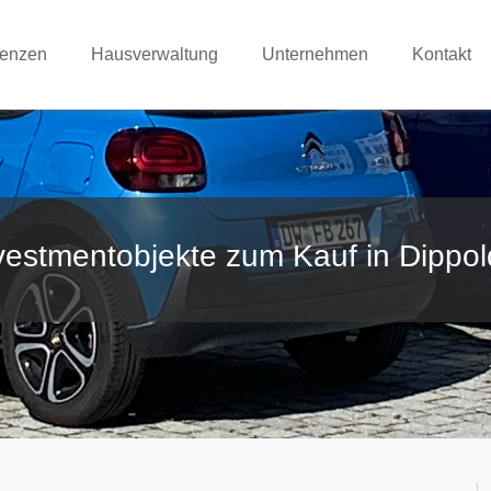
renzen
Hausverwaltung
Unternehmen
Kontakt
vestmentobjekte zum Kauf in Dippol