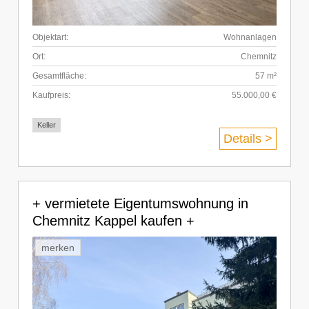
Objektart:
Wohnanlagen
Ort:
Chemnitz
Gesamtfläche:
57 m²
Kaufpreis:
55.000,00 €
Keller
Details >
+ vermietete Eigentumswohnung in
Chemnitz Kappel kaufen +
merken