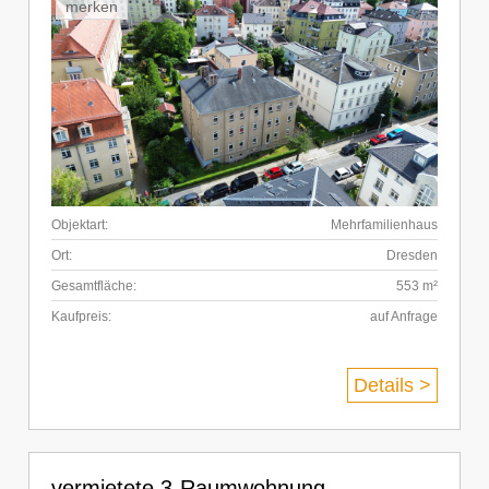
merken
Objektart:
Mehrfamilienhaus
Ort:
Dresden
Gesamtfläche:
553 m²
Kaufpreis:
auf Anfrage
Details >
vermietete 3-Raumwohnung