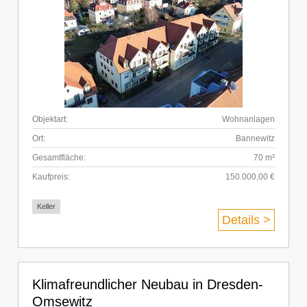
Objektart:
Wohnanlagen
Ort:
Bannewitz
Gesamtfläche:
70 m²
Kaufpreis:
150.000,00 €
Keller
Details >
Klimafreundlicher Neubau in Dresden-
Omsewitz