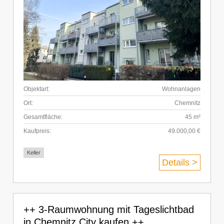
Objektart:
Wohnanlagen
Ort:
Chemnitz
Gesamtfläche:
45 m²
Kaufpreis:
49.000,00 €
Keller
Details >
++ 3-Raumwohnung mit Tageslichtbad
in Chemnitz City kaufen ++