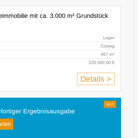
beimmobilie mit ca. 3.000 m² Grundstück
Lager
Coswig
467 m²
220.000,00 €
Details >
fortiger Ergebnisausgabe
arten