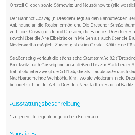
Ortsteil Clieben sowie Sörnewitz und Neusörnewitz (alle westli
Der Bahnhof Coswig (b Dresden) liegt an den Bahnstrecken Ber
Anbindung an die Region ermöglicht. Die Dresdner Straßenbahnli
verbindet Coswig direkt mit Dresden; die Fahrt ins Dresdner S
sowohl über die Alte Elbebrücke in Meißen als auch über die 
Niederwartha möglich. Zudem gibt es im Ortsteil Kötitz eine Fä
Straßenseitig verläuft die sächsische Staatsstraße 82 ("Dres
Brockwitz nach Coswig und anschließend bis zur Radebeuler Sta
Bahnhofsnähe zweigt die S 84 ab, die als Hauptstraße durch das
Nachbargemeinde Weinböhla führt, wo sie wiederum in die Dres
befindet sich an der A 4 in Dresden-Neustadt im Stadtteil Kaditz.
Ausstattungsbeschreibung
* zu jedem Teileigentum gehört ein Kellerraum
Sonstiges