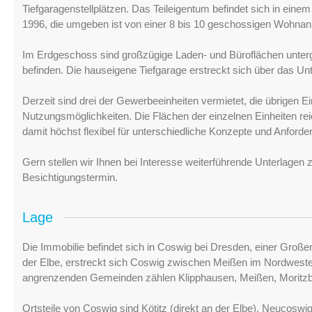
Tiefgaragenstellplätzen. Das Teileigentum befindet sich in eine
1996, die umgeben ist von einer 8 bis 10 geschossigen Wohnan
Im Erdgeschoss sind großzügige Laden- und Büroflächen unte
befinden. Die hauseigene Tiefgarage erstreckt sich über das U
Derzeit sind drei der Gewerbeeinheiten vermietet, die übrigen Ein
Nutzungsmöglichkeiten. Die Flächen der einzelnen Einheiten rei
damit höchst flexibel für unterschiedliche Konzepte und Anforde
Gern stellen wir Ihnen bei Interesse weiterführende Unterlagen 
Besichtigungstermin.
Lage
Die Immobilie befindet sich in Coswig bei Dresden, einer Groß
der Elbe, erstreckt sich Coswig zwischen Meißen im Nordwest
angrenzenden Gemeinden zählen Klipphausen, Meißen, Moritzb
Ortsteile von Coswig sind Kötitz (direkt an der Elbe), Neucosw