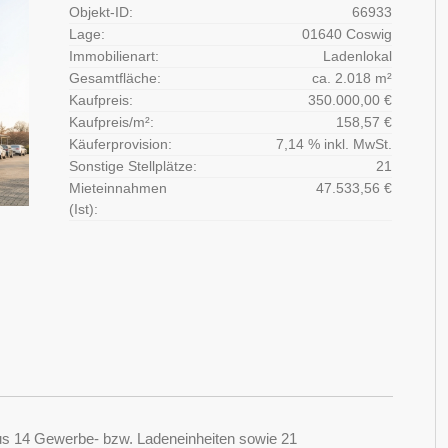
Objekt-ID:
66933
Lage:
01640 Coswig
Immobilienart:
Ladenlokal
Gesamtfläche:
ca. 2.018 m²
Kaufpreis:
350.000,00 €
Kaufpreis/m²:
158,57 €
Käuferprovision:
7,14 % inkl. MwSt.
Sonstige Stellplätze:
21
Mieteinnahmen
47.533,56 €
(Ist):
aus 14 Gewerbe- bzw. Ladeneinheiten sowie 21