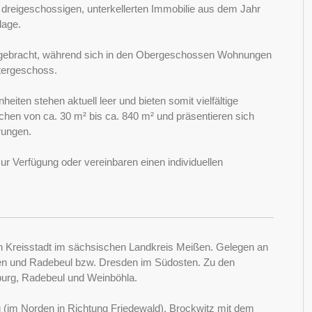
m dreigeschossigen, unterkellerten Immobilie aus dem Jahr
lage.
rgebracht, während sich in den Obergeschossen Wohnungen
ntergeschoss.
heiten stehen aktuell leer und bieten somit vielfältige
chen von ca. 30 m² bis ca. 840 m² und präsentieren sich
rungen.
zur Verfügung oder vereinbaren einen individuellen
en Kreisstadt im sächsischen Landkreis Meißen. Gelegen an
en und Radebeul bzw. Dresden im Südosten. Zu den
urg, Radebeul und Weinböhla.
ig (im Norden in Richtung Friedewald), Brockwitz mit dem