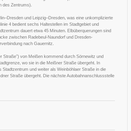
ch des Zentrums).
lin–Dresden und Leipzig–Dresden, was eine unkomplizierte
nie 4 bedient sechs Haltestellen im Stadtgebiet und
tadtzentrum dauert etwa 45 Minuten. Elbüberquerungen sind
Brücke zwischen Radebeul-Naundorf und Dresden-
hrverbindung nach Gauernitz.
dner Straße") von Meißen kommend durch Sörnewitz und
dtgrenze, wo sie in die Meißner Straße übergeht. In
 Stadtzentrum und weiter als Weinböhlaer Straße in die
dner Straße übergeht. Die nächste Autobahnanschlussstelle