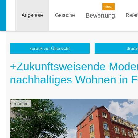
Bewertung
Angebote
Gesuche
Refe
zurück zur Übersicht
druck
+Zukunftsweisende Modern
nachhaltiges Wohnen in F
merken