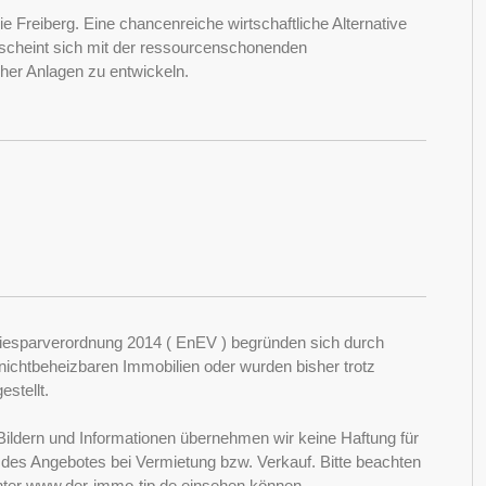
e Freiberg. Eine chancenreiche wirtschaftliche Alternative
n scheint sich mit der ressourcenschonenden
her Anlagen zu entwickeln.
esparverordnung 2014 ( EnEV ) begründen sich durch
ichtbeheizbaren Immobilien oder wurden bisher trotz
stellt.
Bildern und Informationen übernehmen wir keine Haftung für
it des Angebotes bei Vermietung bzw. Verkauf. Bitte beachten
nter www.der-immo-tip.de einsehen können.