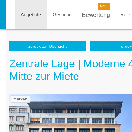
Bewertung
Angebote
Gesuche
Refe
zurück zur Übersicht
druck
Zentrale Lage | Moderne
Mitte zur Miete
merken