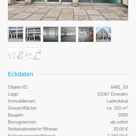
Eckdaten
Objekt-ID:
6481_03
Lage:
01067 Dresden
Immobilienart:
Ladenlokal
Gesamtfläche:
ca. 320 m²
Baujahr:
2000
Bezugstermin:
ab sofort
Nettokaltmiete/m²/Monat:
20,00 €
Nebenkosten/m²/Monat:
2.240,00 €