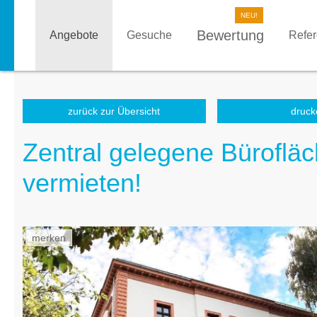
Bewertung
Angebote
Gesuche
Refe
zurück zur Übersicht
druck
Zentral gelegene Büroflä
vermieten!
merken