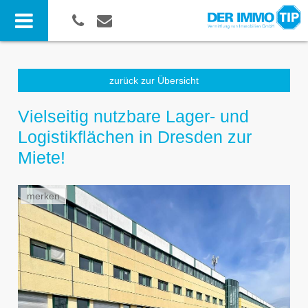
zurück zur Übersicht
Vielseitig nutzbare Lager- und
Logistikflächen in Dresden zur
Miete!
merken