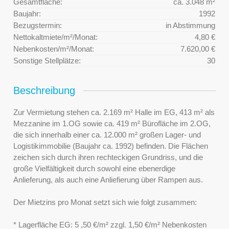
Gesamtfläche:
ca. 3.048 m²
Baujahr:
1992
Bezugstermin:
in Abstimmung
Nettokaltmiete/m²/Monat:
4,80 €
Nebenkosten/m²/Monat:
7.620,00 €
Sonstige Stellplätze:
30
Beschreibung
Zur Vermietung stehen ca. 2.169 m² Halle im EG, 413 m² als
Mezzanine im 1.OG sowie ca. 419 m² Bürofläche im 2.OG,
die sich innerhalb einer ca. 12.000 m² großen Lager- und
Logistikimmobilie (Baujahr ca. 1992) befinden. Die Flächen
zeichen sich durch ihren rechteckigen Grundriss, und die
große Vielfältigkeit durch sowohl eine ebenerdige
Anlieferung, als auch eine Anliefierung über Rampen aus.
Der Mietzins pro Monat setzt sich wie folgt zusammen:
* Lagerfläche EG: 5 ,50 €/m² zzgl. 1,50 €/m² Nebenkosten