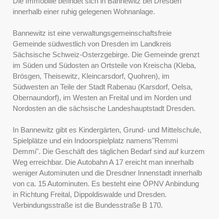
Die Immobilie befindet sich in Bannewitz bei Dresden
innerhalb einer ruhig gelegenen Wohnanlage.
Bannewitz ist eine verwaltungsgemeinschaftsfreie
Gemeinde südwestlich von Dresden im Landkreis
Sächsische Schweiz-Osterzgebirge. Die Gemeinde grenzt
im Süden und Südosten an Ortsteile von Kreischa (Kleba,
Brösgen, Theisewitz, Kleincarsdorf, Quohren), im
Südwesten an Teile der Stadt Rabenau (Karsdorf, Oelsa,
Obernaundorf), im Westen an Freital und im Norden und
Nordosten an die sächsische Landeshauptstadt Dresden.
In Bannewitz gibt es Kindergärten, Grund- und Mittelschule,
Spielplätze und ein Indoorspielplatz namens"Remmi
Demmi". Die Geschäft des täglichen Bedarf sind auf kurzem
Weg erreichbar. Die Autobahn A 17 ereicht man innerhalb
weniger Autominuten und die Dresdner Innenstadt innerhalb
von ca. 15 Autominuten. Es besteht eine ÖPNV Anbindung
in Richtung Freital, Dippoldiswalde und Dresden.
Verbindungsstraße ist die Bundesstraße B 170.