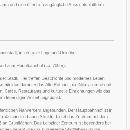
ama und eine öffentlich zugängliche Aussichtsplattform
 Innenstadt, in zentraler Lage und Uninähe.
 und zum Hauptbahnhof (ca. 700m).
z der Stadt. Hier treffen Geschichte und modernes Leben
rchitektur, darunter das Alte Rathaus, die Nikolaikirche und
, Cafés, Restaurants und kulturelle Einrichtungen wie das
em lebendigen Anziehungspunkt.
öffentlichen Nahverkehr angebunden. Der Hauptbahnhof ist in
 Trotz seiner urbanen Struktur bietet das Zentrum mit dem
 an Grünflächen. Das Leipziger Zentrum ist besonders bei
schen beliebt, die das pulsierende Stadtleben und die