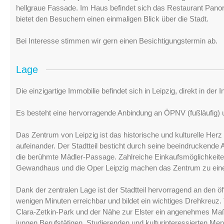
hellgraue Fassade. Im Haus befindet sich das Restaurant Panor
bietet den Besuchern einen einmaligen Blick über die Stadt.
Bei Interesse stimmen wir gern einen Besichtigungstermin ab.
Lage
Die einzigartige Immobilie befindet sich in Leipzig, direkt in der
Es besteht eine hervorragende Anbindung an ÖPNV (fußläufig)
Das Zentrum von Leipzig ist das historische und kulturelle Her
aufeinander. Der Stadtteil besticht durch seine beeindruckende A
die berühmte Mädler-Passage. Zahlreiche Einkaufsmöglichkeiten
Gewandhaus und die Oper Leipzig machen das Zentrum zu ein
Dank der zentralen Lage ist der Stadtteil hervorragend an den 
wenigen Minuten erreichbar und bildet ein wichtiges Drehkreuz.
Clara-Zetkin-Park und der Nähe zur Elster ein angenehmes Maß
jungen Berufstätigen, Studierenden und kulturinteressierten Men