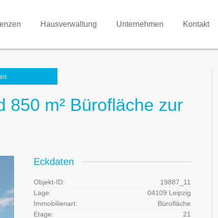
renzen
Hausverwaltung
Unternehmen
Kontakt
en
d 850 m² Bürofläche zur
Eckdaten
Objekt-ID:
19887_11
Lage:
04109 Leipzig
Immobilienart:
Bürofläche
Etage:
21