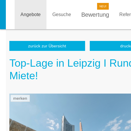
Bewertung
Angebote
Gesuche
Refe
zurück zur Übersicht
druck
Top-Lage in Leipzig I Run
Miete!
merken