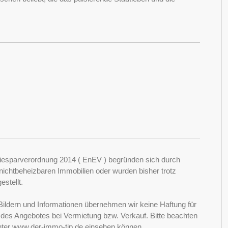
esparverordnung 2014 ( EnEV ) begründen sich durch
ichtbeheizbaren Immobilien oder wurden bisher trotz
stellt.
Bildern und Informationen übernehmen wir keine Haftung für
it des Angebotes bei Vermietung bzw. Verkauf. Bitte beachten
nter www.der-immo-tip.de einsehen können.