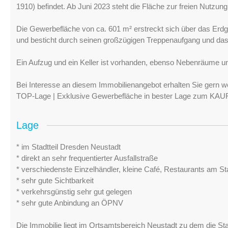
1910) befindet. Ab Juni 2023 steht die Fläche zur freien Nutzun
Die Gewerbefläche von ca. 601 m² erstreckt sich über das Erd
und besticht durch seinen großzügigen Treppenaufgang und da
Ein Aufzug und ein Keller ist vorhanden, ebenso Nebenräume un
Bei Interesse an diesem Immobilienangebot erhalten Sie gern we
TOP-Lage | Exklusive Gewerbefläche in bester Lage zum KAU
Lage
* im Stadtteil Dresden Neustadt
* direkt an sehr frequentierter Ausfallstraße
* verschiedenste Einzelhändler, kleine Café, Restaurants am St
* sehr gute Sichtbarkeit
* verkehrsgünstig sehr gut gelegen
* sehr gute Anbindung an ÖPNV
Die Immobilie liegt im Ortsamtsbereich Neustadt zu dem die Stad