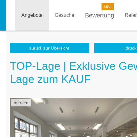
Bewertung
Angebote
Gesuche
Refe
zurück zur Übersicht
druck
TOP-Lage | Exklusive Gew
Lage zum KAUF
merken