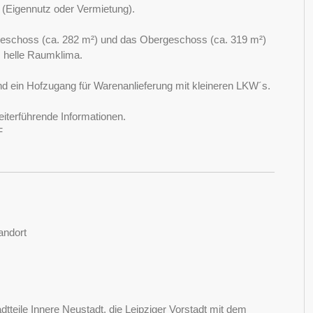
g (Eigennutz oder Vermietung).
geschoss (ca. 282 m²) und das Obergeschoss (ca. 319 m²)
s helle Raumklima.
d ein Hofzugang für Warenanlieferung mit kleineren LKW´s.
iterführende Informationen.
F
andort
tteile Innere Neustadt, die Leipziger Vorstadt mit dem