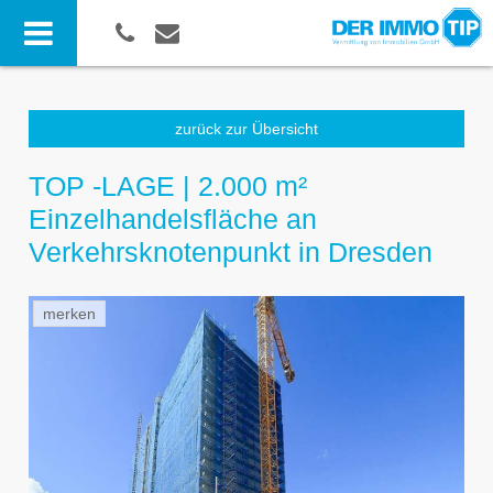
zurück zur Übersicht
TOP -LAGE | 2.000 m²
Einzelhandelsfläche an
Verkehrsknotenpunkt in Dresden
merken