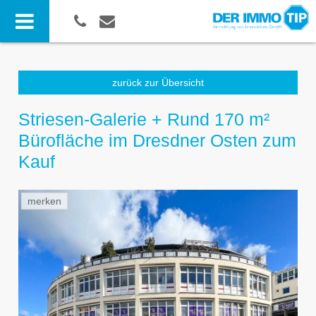
zurück zur Übersicht
Striesen-Galerie + Rund 170 m²
Bürofläche im Dresdner Osten zum
Kauf
merken