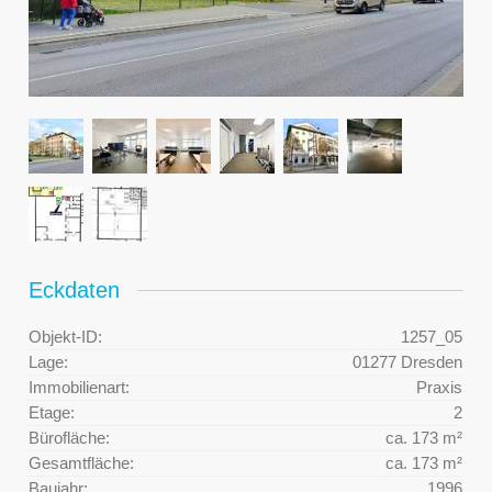
Eckdaten
Objekt-ID:
1257_05
Lage:
01277 Dresden
Immobilienart:
Praxis
Etage:
2
Bürofläche:
ca. 173 m²
Gesamtfläche:
ca. 173 m²
Baujahr:
1996