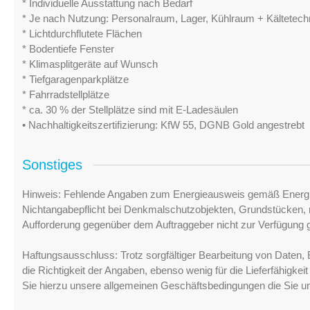
* Individuelle Ausstattung nach Bedarf
* Je nach Nutzung: Personalraum, Lager, Kühlraum + Kältetechnik
* Lichtdurchflutete Flächen
* Bodentiefe Fenster
* Klimasplitgeräte auf Wunsch
* Tiefgaragenparkplätze
* Fahrradstellplätze
* ca. 30 % der Stellplätze sind mit E-Ladesäulen
• Nachhaltigkeitszertifizierung: KfW 55, DGNB Gold angestrebt
Sonstiges
Hinweis: Fehlende Angaben zum Energieausweis gemäß Energi
Nichtangabepflicht bei Denkmalschutzobjekten, Grundstücken, n
Aufforderung gegenüber dem Auftraggeber nicht zur Verfügung ge
Haftungsausschluss: Trotz sorgfältiger Bearbeitung von Daten, 
die Richtigkeit der Angaben, ebenso wenig für die Lieferfähigke
Sie hierzu unsere allgemeinen Geschäftsbedingungen die Sie u