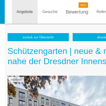
Bewertung
Angebote
Gesuche
Refe
zurück zur Übersicht
druck
Schützengarten | neue &
nahe der Dresdner Innens
merken