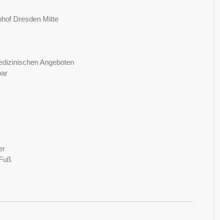
nhof Dresden Mitte
edizinischen Angeboten
bar
er
 Fuß