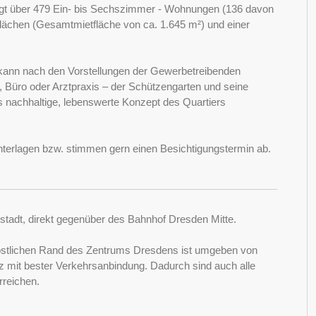
ügt über 479 Ein- bis Sechszimmer - Wohnungen (136 davon
flächen (Gesamtmietfläche von ca. 1.645 m²) und einer
d kann nach den Vorstellungen der Gewerbetreibenden
 Büro oder Arztpraxis – der Schützengarten und seine
 nachhaltige, lebenswerte Konzept des Quartiers
Unterlagen bzw. stimmen gern einen Besichtigungstermin ab.
orstadt, direkt gegenüber des Bahnhof Dresden Mitte.
m östlichen Rand des Zentrums Dresdens ist umgeben von
ez mit bester Verkehrsanbindung. Dadurch sind auch alle
rreichen.