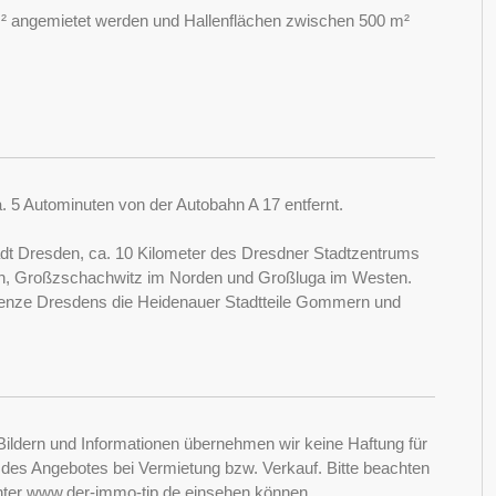
m² angemietet werden und Hallenflächen zwischen 500 m²
 5 Autominuten von der Autobahn A 17 entfernt.
adt Dresden, ca. 10 Kilometer des Dresdner Stadtzentrums
en, Großzschachwitz im Norden und Großluga im Westen.
enze Dresdens die Heidenauer Stadtteile Gommern und
Bildern und Informationen übernehmen wir keine Haftung für
it des Angebotes bei Vermietung bzw. Verkauf. Bitte beachten
nter www.der-immo-tip.de einsehen können.