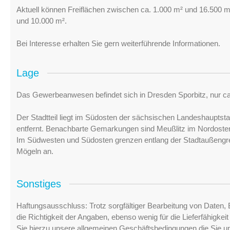
Aktuell können Freiflächen zwischen ca. 1.000 m² und 16.500 
und 10.000 m².
Bei Interesse erhalten Sie gern weiterführende Informationen.
Lage
Das Gewerbeanwesen befindet sich in Dresden Sporbitz, nur ca.
Der Stadtteil liegt im Südosten der sächsischen Landeshauptst
entfernt. Benachbarte Gemarkungen sind Meußlitz im Nordost
Im Südwesten und Südosten grenzen entlang der Stadtaußengr
Mögeln an.
Sonstiges
Haftungsausschluss: Trotz sorgfältiger Bearbeitung von Daten, 
die Richtigkeit der Angaben, ebenso wenig für die Lieferfähigke
Sie hierzu unsere allgemeinen Geschäftsbedingungen die Sie u