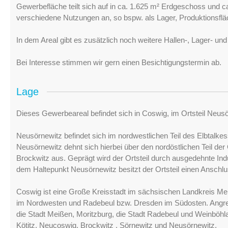
Gewerbefläche teilt sich auf in ca. 1.625 m² Erdgeschoss und ca
verschiedene Nutzungen an, so bspw. als Lager, Produktionsfläc
In dem Areal gibt es zusätzlich noch weitere Hallen-, Lager- u
Bei Interesse stimmen wir gern einen Besichtigungstermin ab.
Lage
Dieses Gewerbeareal befindet sich in Coswig, im Ortsteil Neus
Neusörnewitz befindet sich im nordwestlichen Teil des Elbtalke
Neusörnewitz dehnt sich hierbei über den nordöstlichen Teil 
Brockwitz aus. Geprägt wird der Ortsteil durch ausgedehnte In
dem Haltepunkt Neusörnewitz besitzt der Ortsteil einen Ansch
Coswig ist eine Große Kreisstadt im sächsischen Landkreis Mei
im Nordwesten und Radebeul bzw. Dresden im Südosten. Angr
die Stadt Meißen, Moritzburg, die Stadt Radebeul und Weinböhl
Kötitz, Neucoswig, Brockwitz , Sörnewitz und Neusörnewitz.