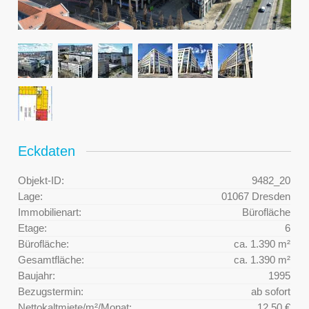
Eckdaten
Objekt-ID:
9482_20
Lage:
01067 Dresden
Immobilienart:
Bürofläche
Etage:
6
Bürofläche:
ca. 1.390 m²
Gesamtfläche:
ca. 1.390 m²
Baujahr:
1995
Bezugstermin:
ab sofort
Nettokaltmiete/m²/Monat:
12,50 €