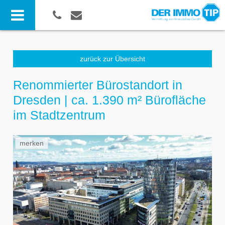
zurück zur Übersicht
Renommierter Bürostandort in
Dresden | ca. 1.390 m² Bürofläche
im Stadtzentrum
merken