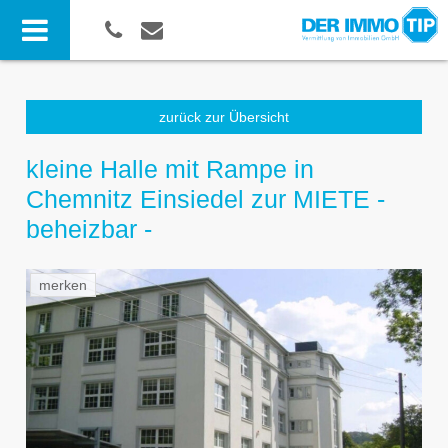
zurück zur Übersicht
kleine Halle mit Rampe in
Chemnitz Einsiedel zur MIETE -
beheizbar -
merken