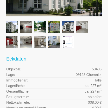
Eckdaten
Objekt-ID:
53496
Lage:
09123 Chemnitz
Immobilienart:
Halle
Lagerfläche:
ca. 227 m²
Gesamtfläche:
ca. 227 m²
Bezugstermin:
ab sofort
Nettokaltmiete:
908,00 €
Nettokaltmiete/m²/Monat:
4,00 €