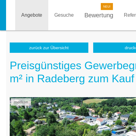
Bewertung
Angebote
Gesuche
Refe
zurück zur Übersicht
druck
Preisgünstiges Gewerbegr
m² in Radeberg zum Kauf
merken