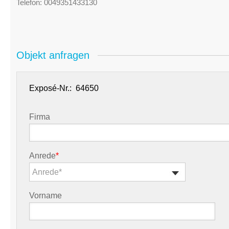
Telefon:
0049351433130
Objekt anfragen
Exposé-Nr.:
Firma
Anrede
*
Anrede*
Vorname