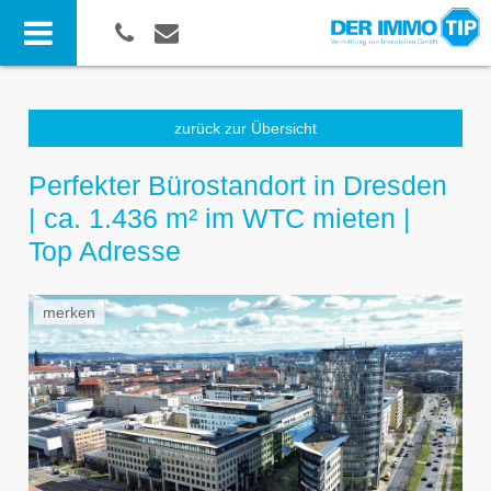
zurück zur Übersicht
Perfekter Bürostandort in Dresden
| ca. 1.436 m² im WTC mieten |
Top Adresse
merken