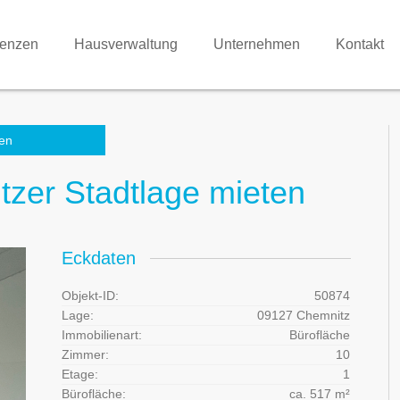
renzen
Hausverwaltung
Unternehmen
Kontakt
en
zer Stadtlage mieten
Eckdaten
Objekt-ID:
50874
Lage:
09127 Chemnitz
Immobilienart:
Bürofläche
Zimmer:
10
Etage:
1
Bürofläche:
ca. 517 m²