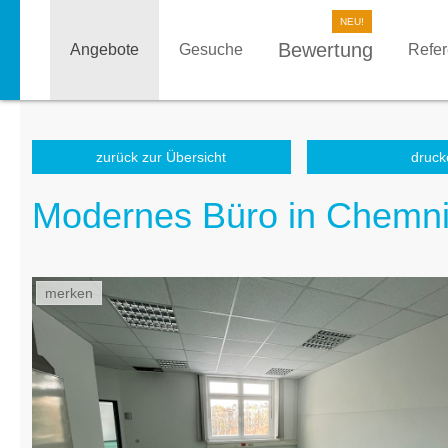
Bewertung
Angebote
Gesuche
Refe
zurück zur Übersicht
druck
Modernes Büro in Chemnit
merken