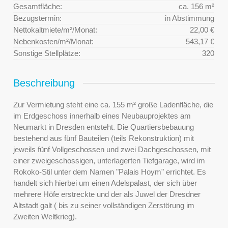
Gesamtfläche:
ca. 156 m²
Bezugstermin:
in Abstimmung
Nettokaltmiete/m²/Monat:
22,00 €
Nebenkosten/m²/Monat:
543,17 €
Sonstige Stellplätze:
320
Beschreibung
Zur Vermietung steht eine ca. 155 m² große Ladenfläche, die
im Erdgeschoss innerhalb eines Neubauprojektes am
Neumarkt in Dresden entsteht. Die Quartiersbebauung
bestehend aus fünf Bauteilen (teils Rekonstruktion) mit
jeweils fünf Vollgeschossen und zwei Dachgeschossen, mit
einer zweigeschossigen, unterlagerten Tiefgarage, wird im
Rokoko-Stil unter dem Namen "Palais Hoym" errichtet. Es
handelt sich hierbei um einen Adelspalast, der sich über
mehrere Höfe erstreckte und der als Juwel der Dresdner
Altstadt galt ( bis zu seiner vollständigen Zerstörung im
Zweiten Weltkrieg).