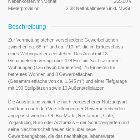
Nebenkosten/m²/Monat:
265,00 €
Mieterprovision:
2,38 Nettokaltmieten inkl. MwSt.
Beschreibung
Zur Vermietung stehen verschiedene Gewerbeflächen
zwischen ca. 68 m² und ca. 710 m², die im Erdgeschoss
eines Wohnquartiers entstehen. Das Areal mit 13
Gebäudeteilen verfügt über 479 Ein- bis Sechszimmer -
Wohnungen (136 davon barrierefrei), 76 Einheiten für
betreutes Wohnen und 8 Gewerbeflächen
(Gesamtmietfläche von ca. 1.645 m²) und einer Tiefgarage
mit 190 Stellplätzen sowie 10 Außenstellplätzen.
Die Ausstattung variiert je nach vorgesehener Nutzungsart
und kann nach den Vorstellungen der Gewerbetreibenden
angepasst werden. Ob Bio-Markt, Restaurant, Café,
Yogastudio, Büro oder Arztpraxis – der Schützengarten und
seine Nachbarschaft freuen sich über neue
Gewerbeangebote, die das nachhaltige, lebenswerte