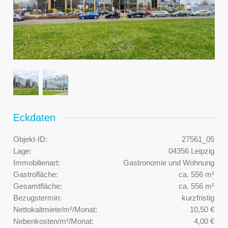
Eckdaten
Objekt-ID:
27561_05
Lage:
04356 Leipzig
Immobilienart:
Gastronomie und Wohnung
Gastrofläche:
ca. 556 m²
Gesamtfläche:
ca. 556 m²
Bezugstermin:
kurzfristig
Nettokaltmiete/m²/Monat:
10,50 €
Nebenkosten/m²/Monat:
4,00 €