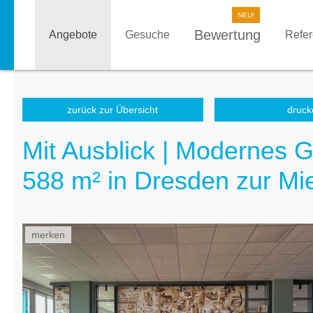
Bewertung
Angebote
Gesuche
Refe
zurück zur Übersicht
druck
Mit Ausblick | Modernes 
588 m² in Dresden zur Mi
merken