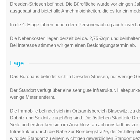
Dresden-Striesen befindet. Die Bürofläche wurde vor einigen J
ausgebaut und bietet alle Annehmloichkeiten, die es für ein mo
In die 4. Etage fahren neben dem Personenaufzug auch zwei Last
Die Nebenkosten liegen derzeit bei ca. 2,75 €/qm und beinhalten
Bei Interesse stimmen wir gern einen Besichtigungstermin ab.
Lage
Das Bürohaus befindet sich in Dresden Striesen, nur wenige Ge
Der Standort verfügt über eine sehr gute Infratruktur. Haltepu
wenige Meter entfernt.
Die Immobilie befindet sich im Ortsamtsbereich Blasewitz, zu de
Dobritz und Seidnitz zugehörig sind. Die östlichen Stadtteile D
Seite und erstrecken sich im Anschluss an Johannstadt bis zur
Infrastruktur durch die Nähe zur Borsbergstraße, der Schillerg
wird der Standort zu einem wichtigen gewerblichen Standort gez