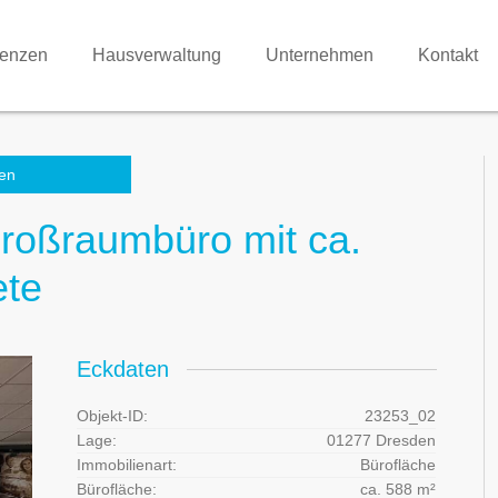
renzen
Hausverwaltung
Unternehmen
Kontakt
en
Großraumbüro mit ca.
ete
Eckdaten
Objekt-ID:
23253_02
Lage:
01277 Dresden
Immobilienart:
Bürofläche
Bürofläche:
ca. 588 m²