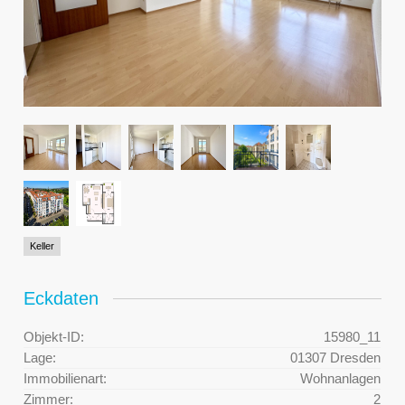
Keller
Eckdaten
Objekt-ID:
15980_11
Lage:
01307 Dresden
Immobilienart:
Wohnanlagen
Zimmer:
2