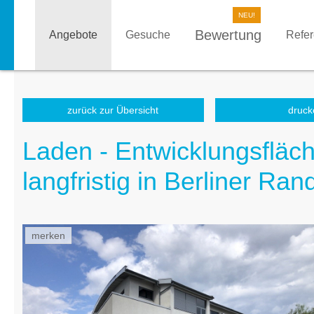
Bewertung
Angebote
Gesuche
Refe
zurück zur Übersicht
druck
Laden - Entwicklungsfläc
langfristig in Berliner Ra
merken