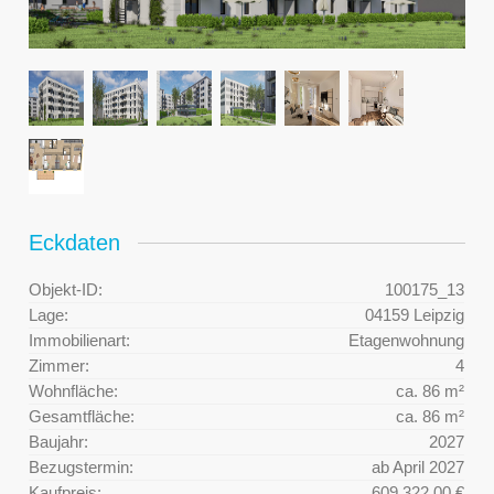
Eckdaten
Objekt-ID:
100175_13
Lage:
04159 Leipzig
Immobilienart:
Etagenwohnung
Zimmer:
4
Wohnfläche:
ca. 86 m²
Gesamtfläche:
ca. 86 m²
Baujahr:
2027
Bezugstermin:
ab April 2027
Kaufpreis:
609.322,00 €