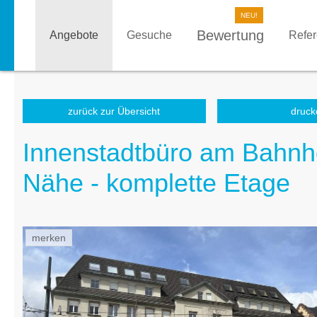
Bewertung
Angebote
Gesuche
Refe
zurück zur Übersicht
druck
Innenstadtbüro am Bahnho
Nähe - komplette Etage
merken