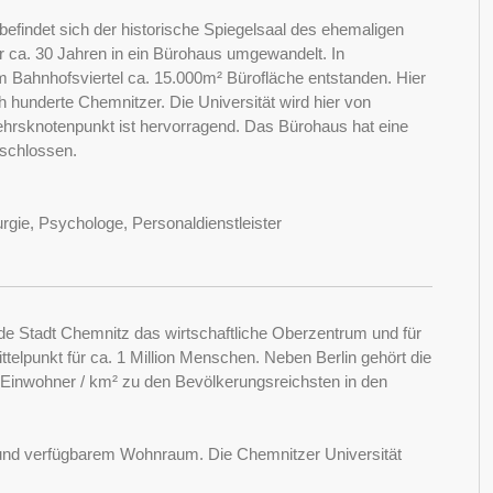
befindet sich der historische Spiegelsaal des ehemaligen
r ca. 30 Jahren in ein Bürohaus umgewandelt. In
 Bahnhofsviertel ca. 15.000m² Bürofläche entstanden. Hier
hunderte Chemnitzer. Die Universität wird hier von
ehrsknotenpunkt ist hervorragend. Das Bürohaus hat eine
rschlossen.
rgie, Psychologe, Personaldienstleister
de Stadt Chemnitz das wirtschaftliche Oberzentrum und für
ttelpunkt für ca. 1 Million Menschen. Neben Berlin gehört die
Einwohner / km² zu den Bevölkerungsreichsten in den
und verfügbarem Wohnraum. Die Chemnitzer Universität