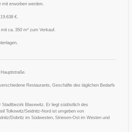
ze mit erworben werden.
 19.638 €.
e mit ca. 350 m² zum Verkauf.
nterlagen.
r Hauptstraße.
 verschiedene Restaurants, Geschäfte des täglichen Bedarfs
r Stadtbezirk Blasewitz. Er liegt südöstlich des
tteil Tolkewitz/Seidnitz-Nord ist umgeben von
dnitz/Dobritz im Südwesten, Striesen-Ost im Westen und