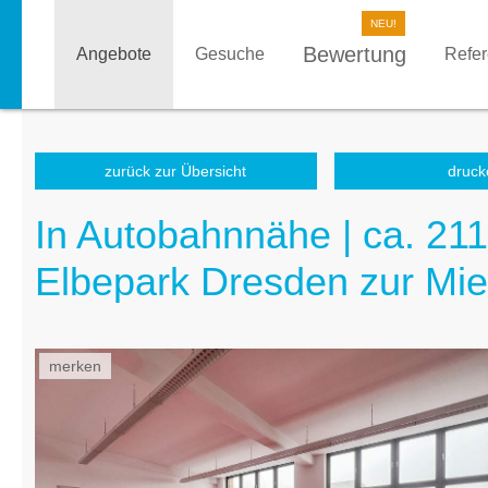
Bewertung
Angebote
Gesuche
Refe
zurück zur Übersicht
druck
In Autobahnnähe | ca. 21
Elbepark Dresden zur Mie
merken