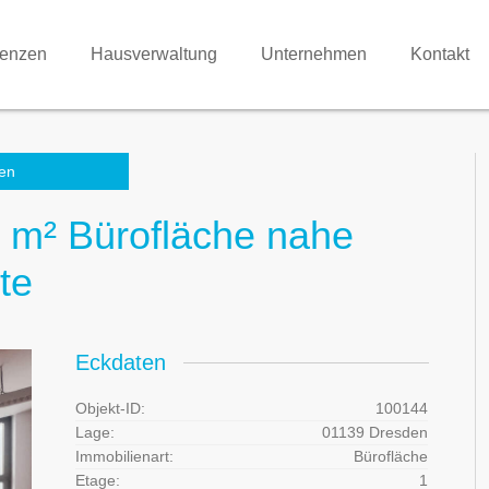
renzen
Hausverwaltung
Unternehmen
Kontakt
en
1 m² Bürofläche nahe
te
Eckdaten
Objekt-ID:
100144
Lage:
01139 Dresden
Immobilienart:
Bürofläche
Etage:
1