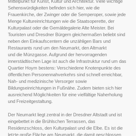
Mittelpunkt für Kunst, Kultur und Architektur. Viele wichtige
Sehenswürdigkeiten befinden sich hier, wie die
Frauenkirche, der Zwinger oder die Semperoper, sowie jede
Menge Kultureinrichtungen wie die Staatsoperette, der
Kulturpalast oder die Gemäldegalerie Alte Meister. Bei
Touristen und Dresdner Bürgern gleichermaßen beliebt sind
neben den Einkaufscentern die unzähligen Bars und
Restaurants rund um den Neumarkt, den Altmarkt
und die Münzgasse. Aufgrund der hervorragenden
innerstädtischen Lage ist auch die Infrastruktur rund um das
Quartier Hoym bestens: Verschiedene Knotenpunkte des
öffentlichen Personennahverkehrs sind schnell erreichbar,
Nah- und medizinische Versorger sowie
Bildungseinrichtungen in Fußnähe. Zudem bieten sich hier
ausreichend Möglichkeiten für eine vielfältige Naherholung
und Freizeitgestaltung.
Der Neumarkt liegt zentral in der Dresdner Altstadt und ist
eingebettet in die Brühlschen Terrassen, das
Residenzschloss, den Kulturpalast und die Elbe. Es ist die
letzte große Fläche am Neumarkt, die damit geschlossen