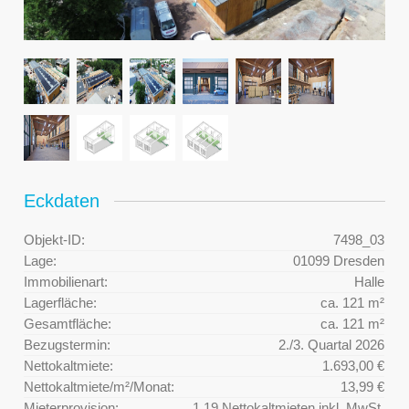
Eckdaten
Objekt-ID:
7498_03
Lage:
01099 Dresden
Immobilienart:
Halle
Lagerfläche:
ca. 121 m²
Gesamtfläche:
ca. 121 m²
Bezugstermin:
2./3. Quartal 2026
Nettokaltmiete:
1.693,00 €
Nettokaltmiete/m²/Monat:
13,99 €
Mieterprovision:
1,19 Nettokaltmieten inkl. MwSt.