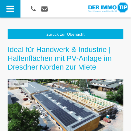
zurück zur Übersicht
Ideal für Handwerk & Industrie |
Hallenflächen mit PV-Anlage im
Dresdner Norden zur Miete
merken