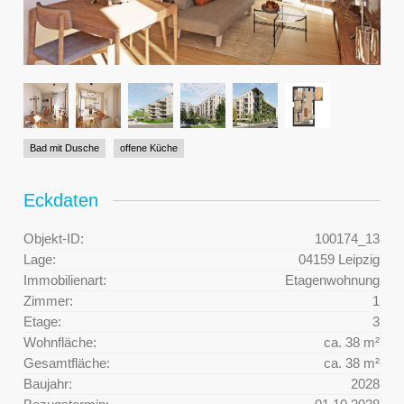
Bad mit Dusche
offene Küche
Eckdaten
Objekt-ID:
100174_13
Lage:
04159 Leipzig
Immobilienart:
Etagenwohnung
Zimmer:
1
Etage:
3
Wohnfläche:
ca. 38 m²
Gesamtfläche:
ca. 38 m²
Baujahr:
2028