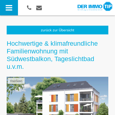
zurück zur Übersicht
Hochwertige & klimafreundliche
Familienwohnung mit
Südwestbalkon, Tageslichtbad
u.v.m.
merken